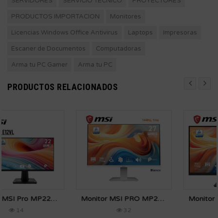
SERVIDORES
SERVICIO TECNICO
PROYECTORES
PRODUCTOS IMPORTACION
Monitores
Licencias Windows Office Antivirus
Laptops
Impresoras
Escaner de Documentos
Computadoras
Arma tu PC Gamer
Arma tu PC
PRODUCTOS RELACIONADOS
Monitor MSI PRO MP273W E14A, 27" FHD IPS 144H
Monitor MSI PRO MP273L E14, 27" 144Hz 1Ms FHD
32
31