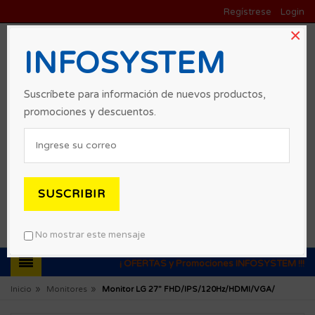
Regístrese
Login
×
INFOSYSTEM
Suscríbete para información de nuevos productos,
promociones y descuentos.
SUSCRIBIR
0
No mostrar este mensaje
¡ OFERTAS y Promociones INFOSYSTEM !!!
»
»
Inicio
Monitores
Monitor LG 27” FHD/IPS/120Hz/HDMI/VGA/