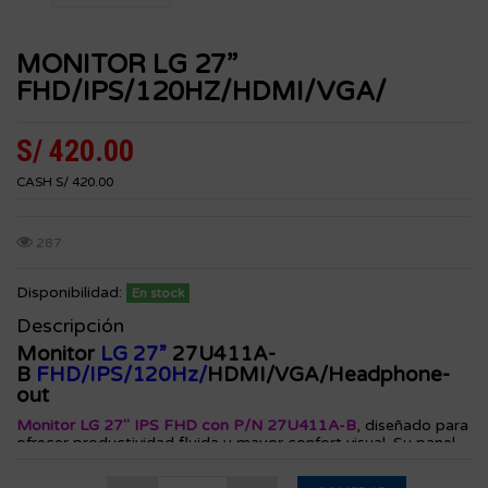
MONITOR LG 27”
FHD/IPS/120HZ/HDMI/VGA/
S/ 420.00
CASH S/ 420.00
287
Disponibilidad:
En stock
Descripción
Monitor
LG 27”
27U411A-
B
FHD/IPS/120Hz/
HDMI/VGA/Headphone-
out
Monitor LG 27" IPS FHD con P/N 27U411A-B
, diseñado para
ofrecer productividad fluida y mayor confort visual. Su panel
IPS de 27" brinda colores consistentes y amplios ángulos de
visión, ideal para trabajos gráficos, oficina y uso multimedia.