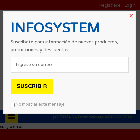
Regístrese
Login
×
INFOSYSTEM
Suscríbete para información de nuevos productos,
promociones y descuentos.
SUSCRIBIR
0
No mostrar este mensaje
¡ OFERTAS y Promociones INFOSYSTEM !!!
surgio error